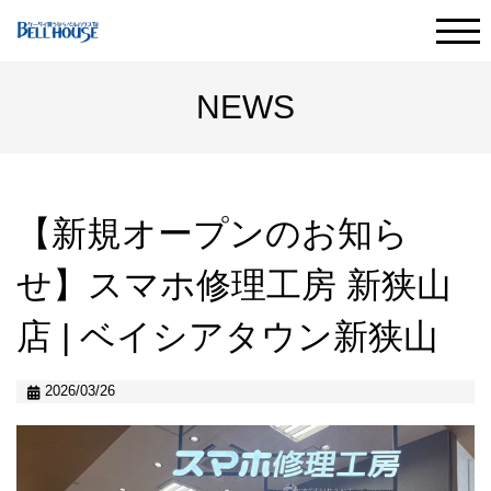
HOME
代表メッセージ
NEWS
事業内容
会社情報
【新規オープンのお知ら
せ】スマホ修理工房 新狭山
成長のしくみ
店 | ベイシアタウン新狭山
スタッフの一日
2026/03/26
店舗一覧
社員紹介