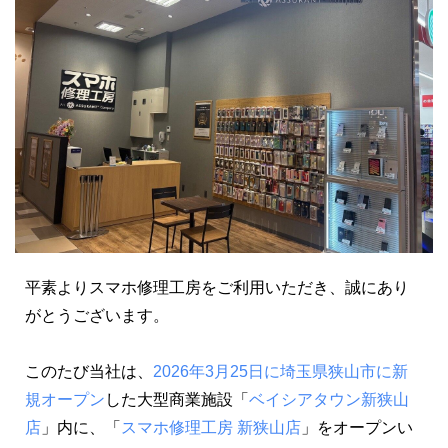
上京支援制度
保護者の方・進路指導の先生へ
よくあるご質問
就職で後悔しない教科書
平素よりスマホ修理工房をご利用いただき、誠にあり
【2027年卒】新卒採用情報
がとうございます。
このたび当社は、
2026年3月25日に埼玉県狭山市に新
【通年採用】中途採用情報
規オープン
した大型商業施設「
ベイシアタウン新狭山
店
」内に、「
スマホ修理工房 新狭山店
」をオープンい