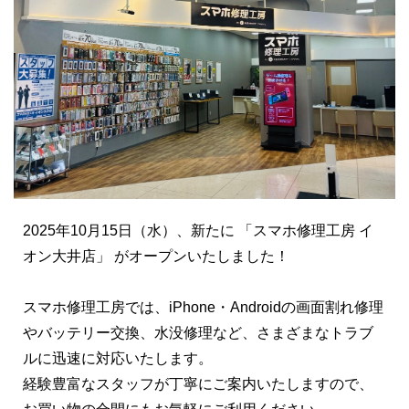
上京支援制度
保護者の方・進路指導の先生へ
よくあるご質問
就職で後悔しない教科書
2025年10月15日（水）、新たに 「スマホ修理工房 イ
オン大井店」 がオープンいたしました！
【2027年卒】新卒採用情報
スマホ修理工房では、iPhone・Androidの画面割れ修理
やバッテリー交換、水没修理など、さまざまなトラブ
【通年採用】中途採用情報
ルに迅速に対応いたします。
経験豊富なスタッフが丁寧にご案内いたしますので、