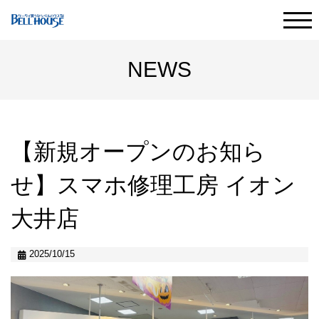
HOME
代表メッセージ
NEWS
事業内容
会社情報
【新規オープンのお知ら
せ】スマホ修理工房 イオン
成長のしくみ
大井店
スタッフの一日
2025/10/15
店舗一覧
社員紹介